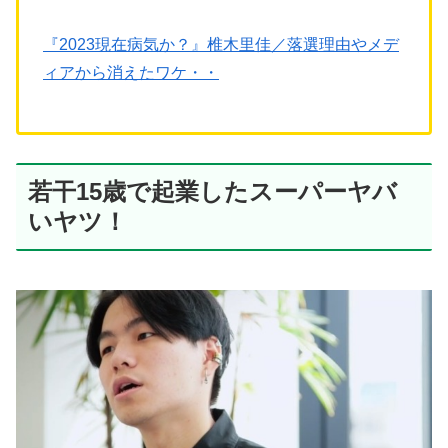
『2023現在病気か？』椎木里佳／落選理由やメデ
ィアから消えたワケ・・
若干15歳で起業したスーパーヤバ
いヤツ！