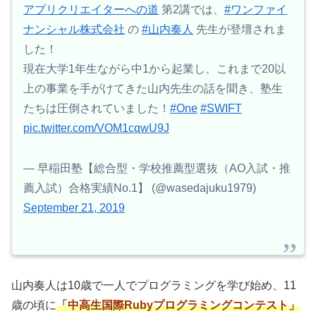
アプリクリエイターへの道
第2講では、
#ワンファイ
ナンシャル株式会社
の
#山内奏人
先生が登壇されま
した！
現在大学1年生ながら中1から起業し、これまで20以
上の事業を手がけてきた山内先生の話を聞き、塾生
たちは圧倒されていました！
#One
#SWIFT
pic.twitter.com/VOM1cqwU9J
— 早稲田塾【総合型・学校推薦型選抜（AO入試・推
薦入試）合格実績No.1】 (@wasedajuku1979)
September 21, 2019
山内奏人は10歳で一人でプログラミングを学び始め、11
歳の頃に
「中高生国際Rubyプログラミングコンテスト」