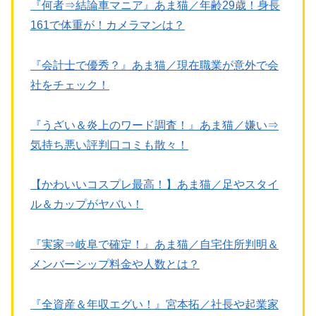
『何者⇒結論車マニア』あま猫／年齢29歳！身長
161で体重が！カメラマンは？
『会計士で優秀？』あま猫／現在職業が意外で会
社をチェック！
『うざい＆炎上のワード調査！』あま猫／嫌い⇒
気持ち悪い評判口コミも散々！
【かわいいコスプレ最高！】あま猫／足やスタイ
ル＆カップがヤバい！
『実家⇒岐阜で確定！』あま猫／自宅住所判明＆
メンバーシップ料金や人数とは？
『全資産＆年収エグい！』宮本拓／社長や起業家