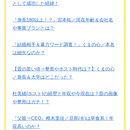
として成功した経緯！
『身長180以上！？』宮本拓／現在年齢＆会社名
や事業プランとは？
『結婚相手＆暴力ワード調査！』くまの心／本名
は細矢なのか？
【昔の若い頃⇒整形やホスト時代は？】くまの心
／身長＆大学はどこだった？
杜美緒(ホスト)の経歴と年収や今現在は？昔の画像
や整形はガチ！？
『父親⇒CEO』椎木里佳／旦那(夫)は草食系！年
収高いのか？