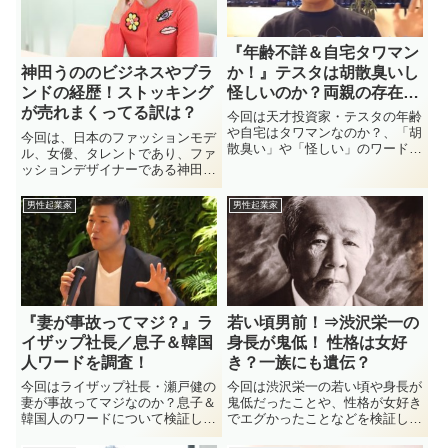
『年齢不詳＆自宅タワマン
か！』テスタは胡散臭いし
神田うののビジネスやブラ
怪しいのか？両親の存在
ンドの経歴！ストッキング
は・・
が売れまくってる訳は？
今回は天才投資家・テスタの年齢
や自宅はタワマンなのか？、「胡
今回は、日本のファッションモデ
散臭い」や「怪しい」のワードに
ル、女優、タレントであり、ファ
ついてチェックしていきます！テ
ッションデザイナーである神田う
スタが何歳なのかは現時点では年
のさんのビジネスやブランドなど
齢不詳と言う事になっています
の経歴についてなど見ていきたい
男性起業家
男性起業家
が、その真相や自宅が家賃160万
と思います。神田うのさんの今現
と言う噂もあります。さらに気に
在はストッキング事業などをされ
なるところが、彼をググると「胡
て年収なども相当な事で知られ
散臭い」とか「怪しい」と言った
て...
キーワードが出現するところで
す。。＾＾：これが一体どう言う
事なのか？、確かにトレーダーと
『妻が事故ってマジ？』ラ
若い頃男前！⇒渋沢栄一の
して投資事業をやっているので仕
事内容などは中々見える化できな
イザップ社長／息子＆韓国
身長が鬼低！ 性格は女好
いところでもあり、多くのユーザ
人ワードを調査！
き？一族にも遺伝？
ーがその辺を突いているのかもし
今回はライザップ社長・瀬戸健の
今回は渋沢栄一の若い頃や身長が
れませんね。。今回はそんなテス
妻が事故ってマジなのか？息子＆
鬼低だったことや、性格が女好き
タのプライベートから事業内容ま
韓国人のワードについて検証して
でエグかったことなどを検証して
で、事細かく見ていきたいと思い
いきます！ライザップ社長で調査
いきたいと思います！渋沢栄一氏
ます。