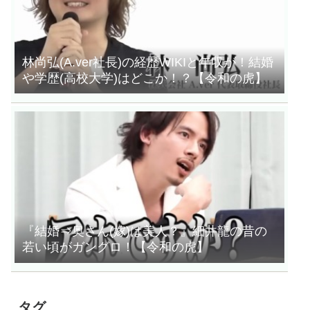
林尚弘(A.ver社長)の経歴WIKIと年収が！結婚
や学歴(高校大学)はどこか！？【令和の虎】
『結婚⇒奥さん(嫁)は美人？』細井龍の昔の
若い頃がガングロ！【令和の虎】
タグ