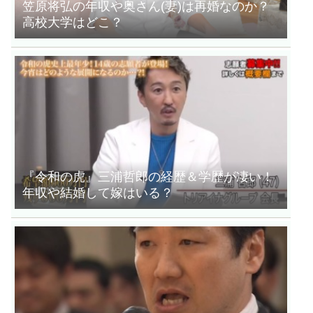
笠原将弘の年収や奥さん(妻)は再婚なのか？
高校大学はどこ？
『令和の虎』三浦哲郎の経歴＆学歴が凄い！
年収や結婚して嫁はいる？