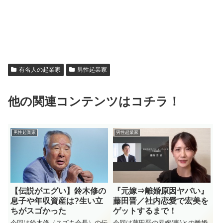
有名人の起業家
男性起業家
他の関連コンテンツはコチラ！
男性起業家
男性起業家
【伝説がエグい】鈴木修の
『元嫁⇒離婚原因ヤバい』
息子や年収資産は?生い立
藤田晋／社内恋愛で宏美を
ちがスゴかった
ゲットするまで！
今回は鈴木修（スズキ会長）の伝
今回は藤田晋の元嫁(妻)との離婚