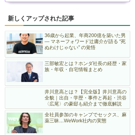
新しくアップされた記事
36歳から起業、年商200億を築いた男
― マネーフォワード辻庸介が語る “死
ぬわけじゃない” の覚悟
三部敏宏とは？ホンダ社長の経歴・家
族・年収・自宅情報まとめ
井川意高とは？【完全版】井川意高の
全貌｜出自・学歴・事件と再起・渋谷
〈広尾〉の豪邸も紹介まで徹底解説
全社員参加のキャンプでセックス、麻
薬三昧…WeWork社内の実態