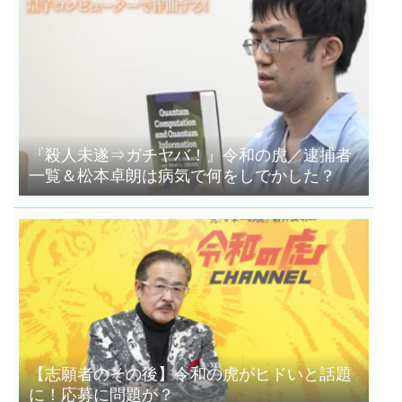
『殺人未遂⇒ガチヤバ！』令和の虎／逮捕者
一覧＆松本卓朗は病気で何をしでかした？
【志願者のその後】令和の虎がヒドいと話題
に！応募に問題が？