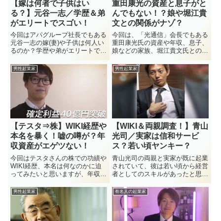
【嫁は何者で子供はい
重田康光の資産と息子がと
る？】元谷一志／学歴＆弟
んでもない！？娘や堀江貴
がエリートでスゴい！
文との関係がナゾ？
今回はアパグループ社長でもある
今回は、「光通信」会長でもある
元谷一志の嫁(妻)や子供は何人い
重田康光氏の資産や年収、息子、
るのか？学歴や弟がエリートでス
娘などの家族、堀江貴文氏との関
ゴかった件に関してピックしてい
係についてフォーカスしていきま
きたい！元谷一志の嫁さんが一般
す！重田康光氏と会社との評判や
男性起業家
男性起業家
人なのか、著名人なのかは謎の部
口コミなども気になりますが、今
分ではありますが、結婚している
現在の光通信の現状や、社員達の
事だけは事実です。また、妻との
働き方はどのようになっているの
間に子供はいるのか？何人なの
か？今回は、重田康光氏と会社と
か？弟もアパグループで役員をや
の武勇伝などを見ていきたいと思
っている事から、学歴合わせてエ
います。
リートだと言えます。今回はそん
【テスタ⇒株】WIKI経歴や
【WIKI＆両親調査！】青山
な元谷一志の武勇伝を見ていきた
本名を暴く！嘘の噂が？年
光司／実家は信和サービ
いと思います。
収資産がエゲツない！
ス？若い頃ヤンキー？
今回はテスタさんの株での功績や
青山光司の両親と実家が既に起業
WIKI経歴、本名は何なのかに迫
されていて、彼は若い頃から経営
ってみたいと思いますが、年収や
者としてのスキルがあったと思わ
資産はどれぐらいなのか！？テス
れます。WIKIをチェックしてみ
タが何やらネット上で「嘘」と言
ると中卒ですが、昔から組織をま
男性起業家
有名人の起業家
うキーワードがあるんですが、こ
とめる能力はあったんでしょう
れはどう言う事何でしょうか？投
ね。そんな彼の家族関係や幼少期
資や株やデイトレなどで稼ぐテ...
の生い立ち的な目線から追ってみ