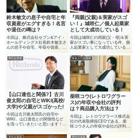
たいと思います！
鈴木敏文の息子や自宅と年
『両親(父親)＆実家がスゴ
収資産がエグすぎる！名言
い！』城咲仁／個人起業家
や退任の噂は？
として大成功している！
今回は、株式会社セブン&アイ・
今回は城咲仁の両親(父・母)＆実
ホールディングス社長鈴木敏文さ
家がスゴい事になっている件、個
んの息子や自宅、年収や資産、名
人起業家として大成功している事
言や退任の噂についてなど見てい
について調査していきたいと思い
きたいと思います。あなたはセブ
ます！城咲仁の実家は父親の岡山
男性起業家
有名人の起業家
ンイレブンの社長である鈴木敏文
実氏が古き良き中華屋を営んでお
さんをご存知ですかな？毎日コン
り、そこではYouTube等で大バズ
ビニを利用しますか？おそらく
りしているんです！それに彼の母
日...
親はメディアに一切出て来ないの
で、かなり謎な部分ではあるんで
すが、彼自身現時点で個人起業家
として大成している姿を見ると両
【山口達也と関係?】古川
柴咲コウ(レトロワグラー
親も心底喜んでいることでしょう
俊太郎の自宅とWIKI(高校/
ね。ではなぜ、父親のお店が
ス)の年収や会社の評判
大学)や父親がスゴかった!
SNSやユーチューブでこれ程ま
は？商品購入方法は？
で話題になっているのか？単に彼
今回は古川俊太郎氏の自宅や
今回は、レトロワグラース株式会
自身が、元有名ホストだったから
WIKI、山口達也との関係性など
社の代表取締役CEOである、柴
とは全く違う理由で父親のお店が
を洗っていきたいと思います！古
咲コウさんの年収や会社の評判、
バズってるのとは訳が違うようで
川俊太郎の学歴(高校／大学)など
商品購入方法についてなど見てい
すね。今回はそのへんの人気の秘
は優秀だったことは存じ上げてい
きたいと思います。あなたは柴咲
密や両親はどのような人柄だった
男性起業家
男性起業家