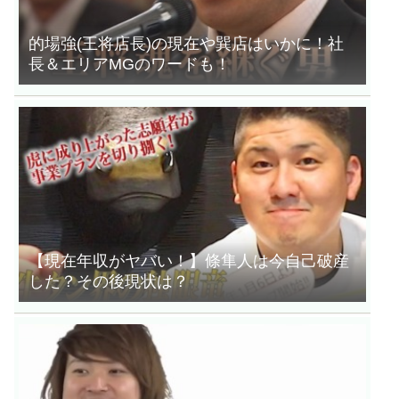
的場強(王将店長)の現在や巽店はいかに！社
長＆エリアMGのワードも！
【現在年収がヤバい！】條隼人は今自己破産
した？その後現状は？