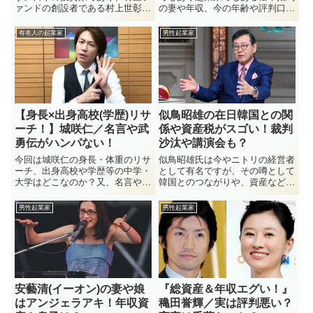
す。
ァンドの創設者である村上世彰さ
の妻や年収、今の年齢や評判口コ
んの今現在や年収、資産や妻
ミなどを見ていきたいと思いま
(娘・息子)についてなど見ていき
す！松本拓馬と言えば若いメンズ
有名人の起業家
男性起業家
たいと思います。あなたは投資家
から人気がある美容師ですが、そ
という言葉を知っていますか？な
の技法とも言える「ライジングカ
んとなく株で稼いでいる人という
ット」と言うモノが反響を呼んで
イ...
います。そのテクニックを駆使し
て年収では荒稼ぎしていると言う
松本拓馬。起業家としても店の経
営を任されるほどの人物ですが、
【身長×出身高校(学歴)リサ
似鳥昭雄の在日韓国との関
ただ、評判口コミでは賛否両論あ
ーチ！】城咲仁／名言や武
係や資産税がスゴい！裁判
るんだとか。。
勇伝がハンパない！
沙汰や講演会も？
今回は城咲仁の身長・体重のリサ
似鳥昭雄氏は今やニトリの経営者
ーチ、出身高校や学歴等の中学・
として有名ですが、その噂として
大学はどこなのか？又、名言や武
韓国とのつながりや、資産などが
勇伝がハンパなかったことについ
非常に注文されております。裁判
て見ていこうと思います！城咲仁
があったことや、講演会なども気
男性起業家
男性起業家
には様々な伝説が存在しますが、
になる焦点ですので、今回はその
あのスリムなバディーの身長や体
辺を見ていきたいと思います。で
重はどこから来ているのか？そし
は、早速。
て、彼の出身高校など学歴面につ
いてはミステリアスで謎な部分に
なっているんですね。。＾＾：こ
れに関してはトップシークレット
安藝清(イーオン)の妻や娘
『総資産＆年収エグい！』
なんでしょうかね？彼がこれまで
はアンジェラアキ！年収資
穐田誉輝／実は評判悪い？
の道のりで水商売でトップを維持