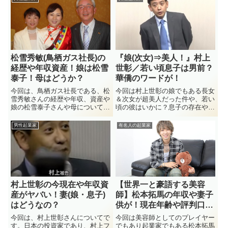
ますが、父親の存在も実は大きか
コウさんの会社レトロワグラーズ
のか？について見ていこうと思い
ったことはあまり公にされていま
を知っていますか？ 柴咲コウさ
ます！
せん。そこで、古川俊太郎の家族
んに関してはあまり嫌いな人は
関係などの家系図、彼の自宅が想
い...
像するだけでどれほど豪邸なの
か？またなぜ山口達也とリンクす
る噂があるのか？
松雪秀敏(鳥栖ガス社長)の
『娘(次女)⇒美人！』村上
経歴や年収資産！娘は松雪
世彰／若い頃息子は男前？
泰子！母はどうか？
華僑のワードが！
今回は、鳥栖ガス社長である、松
今回は村上世彰の娘でもある長女
雪秀敏さんの経歴や年収、資産や
＆次女が超美人だった件や、若い
娘の松雪泰子さんや母についてな
頃の彼はいかに？息子の存在や華
ど見ていきたいと思います。あな
僑のキーワードについて見ていこ
たの家のキッチンはIHクッキング
うと思います！村上世彰と言え
男性起業家
有名人の起業家
ヒーターですか？ガスコンロです
ば、「時の人」のイメージが強い
か？最近の家庭はかなりの割合で
ですよね？その彼の娘の長女と次
IHクッキングヒーターが主流...
女が飛び級にカワイイのはご存知
でしょうか？ちなみに、息子もい
ると言う噂がある村上世彰です
が、若い頃からイケイケだった彼
のDNAを受け継いで息子も投資
村上世彰の今現在や年収資
【世界一と豪語する美容
家なんでしょうかね？今回はそん
産がヤバい！妻(娘・息子)
師】松本拓馬の年収や妻子
な村上世彰のプライベートから、
はどうなの？
供が！現在年齢や評判口コ
若い頃のストーリー、「華僑」と
言うワードが意味するモノとは？
ミは？
今回は、村上世彰さんについてで
今回は美容師としてのプレイヤー
に目を向けて行きたいと思いま
す。日本の投資家であり、村上フ
でもあり起業家でもある松本拓馬