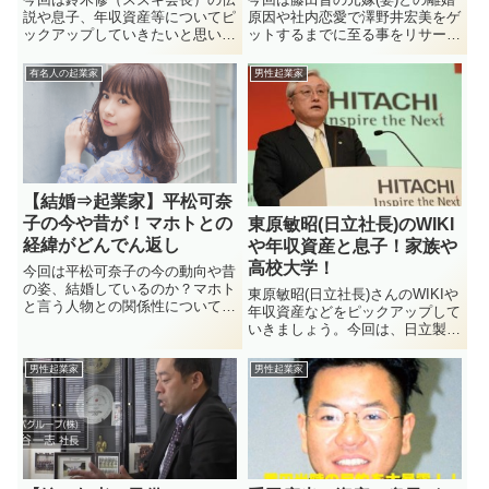
説や息子、年収資産等についてピ
原因や社内恋愛で澤野井宏美をゲ
ックアップしていきたいと思いま
ットするまでに至る事をリサーチ
す！鈴木修氏の生い立ち的には、
していきます！藤田晋が前の嫁と
家系図など想像を絶する努力をし
の離婚原因に至るまで、どのよう
有名人の起業家
男性起業家
てきた人物なんですが、今現在は
なシチュエーションがあったの
その手腕も息子や子供に引き継が
か？元妻が出した書籍には数々の
れております。
夫婦生活における事が書かれてい
ましたが、藤田晋と元嫁の間には
何があったのか？また、彼の現時
点での奥さんでもある「澤野井宏
美」はどう言う経緯でお付き合い
【結婚⇒起業家】平松可奈
するようになったのか？などを事
子の今や昔が！マホトとの
東原敏昭(日立社長)のWIKI
細かく見ていこうと思います。
経緯がどんでん返し
や年収資産と息子！家族や
高校大学！
今回は平松可奈子の今の動向や昔
の姿、結婚しているのか？マホト
東原敏昭(日立社長)さんのWIKIや
と言う人物との関係性について触
年収資産などをピックアップして
れていたい！元アイドルの肩書き
いきましょう。今回は、日立製作
で今は女性起業家として動いてい
所社長の東原敏昭さんのWIKIや
る平松可奈子ですが、そろそろ結
年収資産と息子、家族や出身高校
男性起業家
男性起業家
婚しててもおかしくはない年齢に
や大学はどこ？ということを総力
来ていますので、昔（マホト）と
を挙げてまとめましたので、東原
の経緯について詳細を見ていきた
敏昭さんがどう言う人物...
いと思います。オリジナルブラン
ドなども展開して、かなり稼いで
いそうですが起業家としてのスキ
ルや才能はあるのか？