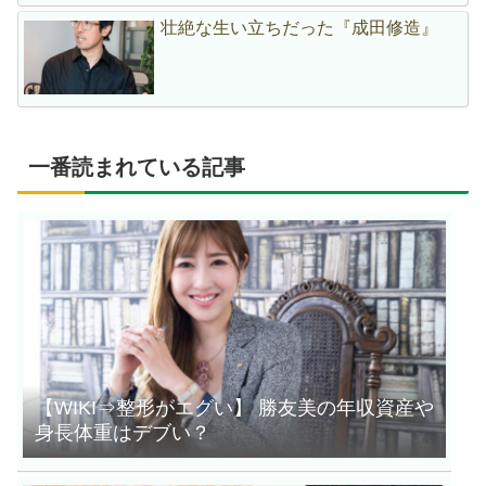
壮絶な生い立ちだった『成田修造』
一番読まれている記事
【WIKI⇒整形がエグい】 勝友美の年収資産や
身長体重はデブい？