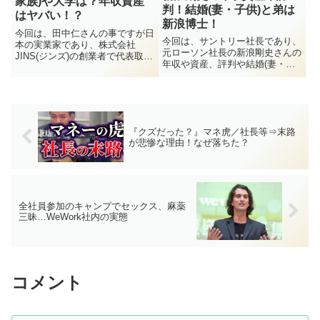
家族)や大学は？年収資産
判！結婚(妻・子供)と弟は
はヤバい！？
新浪博士！
今回は、田中仁さんの事ですが日
今回は、サントリー社長であり、
本の実業家であり、株式会社
元ローソン社長の新浪剛史さんの
JINS(ジンズ)の創業者で代表取締
年収や資産、評判や結婚(妻・子
役社長の田中仁さんの結婚(嫁・
供)、弟は新浪博士ついてなど見
家族)や大学、年収や資産そして
ていきたいと思います。あなた
今現在についてなど見ていきたい
は、毎日なにを飲んでいますか？
と思います。あなたはメガネって
お茶？ジュース？牛乳？水？飲み
していますか？目が悪い人はも...
物には色々な種類がありますよ
『クズだった？』マネ虎／社長等⇒末路
ね。...
が悲惨な理由！なぜ落ちた？
全社員参加のキャンプでセックス、麻薬
三昧…WeWork社内の実態
コメント