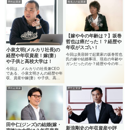
して行くと、「妻・事故」や「息
と言えば、歴史に名を刻む人物で
男性起業家
有名人の起業家
子」「韓国人」と言う何やら興味
ドラマ化したこともあった程です
深いキーワードが多々現れます。
が、実はプライベートの事まであ
これは一体全体何を意味するモノ
まり明かされていません。渋沢栄
なのか？この会社のCEOでもあ
一の若い頃に、その性格の本性が
る瀬戸健は、結婚した嫁と一緒に
強すぎるがあまり相当異性に手を
会社を立ち上げそこから一気に急
出していたと言う噂もあるほど女
成長を遂げたわけですが、過去に
の人が好きだったと言われていま
【嫁や今の年齢は？】坂巻
嫁さんが事故でもあったのでしょ
す。
哲也は癌だった！？経歴や
うか？他にも彼が韓国と関連性が
あるようなニュアンスのワードな
年収がスゴい！
小泉文明(メルカリ社長)の
ども出現しているので、一緒に調
今回は美容師で起業家の坂巻哲也
経歴や年収資産！嫁(妻）
べて行きたいと思います！
氏の嫁や結婚事項、現在の年齢や
や子供と高校大学は！
ガンだったのか？経歴や今の年収
などをシェアしていきたいと思い
今回は、メルカリの社長兼CEO
ます！坂巻哲也がプロデュースす
である、小泉文明さんの経歴や年
る「ヘアローブボタニカルカラー
収、資産や嫁(妻）や子供、高校
トリートメント」や「ウィッグ」
や大学についてなど見ていきたい
の評判や口コミはどうなのか？坂
と思います。あなたはメルカリを
男性起業家
男性起業家
巻哲也はカリスマ美容師として業
知っていますか？今スマートフォ
界では有名ですが、そのプライベ
ンを持っている人でメルカリを知
ートや裏側と言うモノは中々知ら
らない人は本当に少数派ではな
ない人が多いと思います。
い...
田中仁(ジンズ)の結婚(嫁・
新浪剛史の年収資産や評