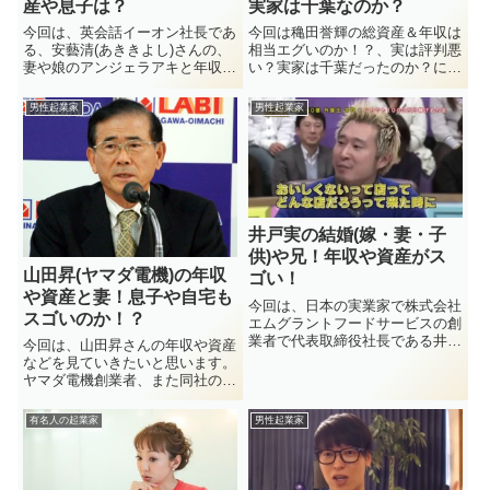
産や息子は？
実家は千葉なのか？
し続けたその時の名言はとても刺
さるモノがあります。今回はそん
今回は、英会話イーオン社長であ
今回は穐田誉輝の総資産＆年収は
な城咲仁の全貌を開いて行きたい
る、安藝清(あききよし)さんの、
相当エグいのか！？、実は評判悪
と思います！
妻や娘のアンジェラアキと年収や
い？実家は千葉だったのか？につ
資産、息子についてなど見ていき
いてシェアしていきます！穐田誉
たいと思います。あなたは英語を
輝は「天才起業家」と呼ばれる程
男性起業家
男性起業家
話せますか？英語を話せる、聞け
のスキルがあり、その総資産額や
る人というのはかなり憧れます
年収はかなりのレベルにありま
し、就職や会社での昇格にかな
す。しかしながら、世間からの評
り...
判口コミがあまり良くありません
ね。。＾＾：一体全体なぜなんで
しょうかね？実家は千葉と言う事
もあって元々関東で子供時代を暮
井戸実の結婚(嫁・妻・子
らしています。東京中心に関東生
供)や兄！年収や資産がス
まれの人には優秀な起業家が多い
山田昇(ヤマダ電機)の年収
ゴい！
イメージです。今回は彼の事業が
どのくらい稼いでどのくらいの資
や資産と妻！息子や自宅も
今回は、日本の実業家で株式会社
産＆年収があるのか？また、一般
スゴいのか！？
エムグラントフードサービスの創
人からの評判についてピックして
業者で代表取締役社長である井戸
今回は、山田昇さんの年収や資産
行きたいと思います！
実さんの結婚（嫁・妻・子供）や
などを見ていきたいと思います。
兄、年収や資産などを見ていきた
ヤマダ電機創業者、また同社の代
いと思います。あなたは外食って
表取締役会長兼取締役会議長であ
しますか？友達と、家族と、恋人
る、山田昇さんの年収や資産、妻
有名人の起業家
男性起業家
と、たまには１人でと外食は必
や息子、自宅についてなど見てい
ず...
きたいと思います。あなたは家電
量販店て利用しますか？最近で
は...