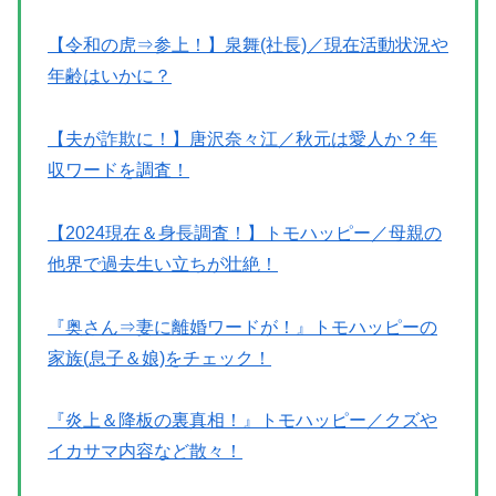
【令和の虎⇒参上！】泉舞(社長)／現在活動状況や
年齢はいかに？
【夫が詐欺に！】唐沢奈々江／秋元は愛人か？年
収ワードを調査！
【2024現在＆身長調査！】トモハッピー／母親の
他界で過去生い立ちが壮絶！
『奥さん⇒妻に離婚ワードが！』トモハッピーの
家族(息子＆娘)をチェック！
『炎上＆降板の裏真相！』トモハッピー／クズや
イカサマ内容など散々！