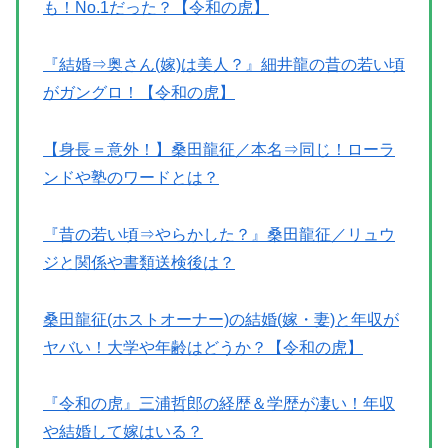
も！No.1だった？【令和の虎】
『結婚⇒奥さん(嫁)は美人？』細井龍の昔の若い頃
がガングロ！【令和の虎】
【身長＝意外！】桑田龍征／本名⇒同じ！ローラ
ンドや塾のワードとは？
『昔の若い頃⇒やらかした？』桑田龍征／リュウ
ジと関係や書類送検後は？
桑田龍征(ホストオーナー)の結婚(嫁・妻)と年収が
ヤバい！大学や年齢はどうか？【令和の虎】
『令和の虎』三浦哲郎の経歴＆学歴が凄い！年収
や結婚して嫁はいる？