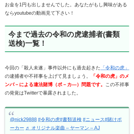
お金を1円も出しませんでした。あなたがもし興味がある
ならyoutubeの動画見て下さい！
今まで過去の令和の虎逮捕者(書類
送検)一覧！
今回の「殺人未遂」事件以外にも過去起きた
「令和の虎」
の逮捕者や不祥事を上げて見ましょう。
「令和の虎」のメ
ンバ－による違法賭博（ポ－カ―）問題です。
この不祥事
の発覚はTwitterで暴露されました。
@nick29888
#令和の虎
#書類送検
#ニュース
#賭けポ
ーカー
♬ オリジナル楽曲 – ヤーマン – AJ