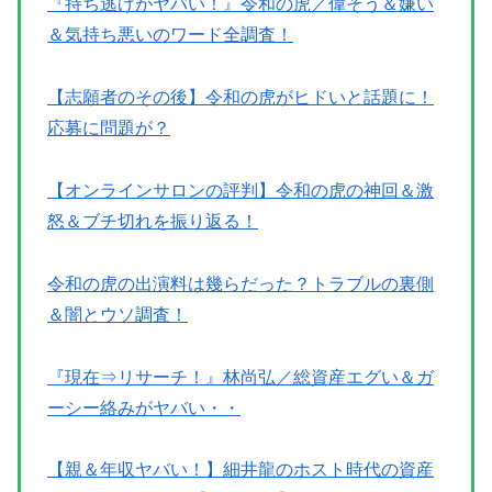
『持ち逃げがヤバい！』令和の虎／偉そう＆嫌い
＆気持ち悪いのワード全調査！
【志願者のその後】令和の虎がヒドいと話題に！
応募に問題が？
【オンラインサロンの評判】令和の虎の神回＆激
怒＆ブチ切れを振り返る！
令和の虎の出演料は幾らだった？トラブルの裏側
＆闇とウソ調査！
『現在⇒リサーチ！』林尚弘／総資産エグい＆ガ
ーシー絡みがヤバい・・
【親＆年収ヤバい！】細井龍のホスト時代の資産