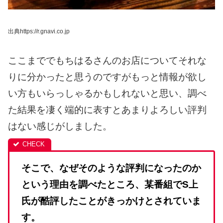
出典https://r.gnavi.co.jp
ここまででもちはるさんのお店について
それな
りに分かったと思うのですが
もっと情報が欲し
い方も
いらっしゃるかもしれないと思い、
調べ
た結果を凄く端的に表すと
あまりよろしい評判
はない感じがしました。
そこで、なぜそのような評判に
なったのか
という理由を調べたところ、
某番組でS上
氏が酷評したことが
きっかけとされていま
す。