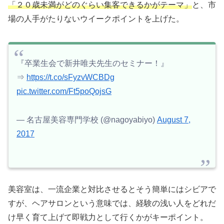
「２０歳未満がどのぐらい集客できるかがテーマ」
と、市
場の人手がたりないウイークポイントを上げた。
『卒業生会で新井唯夫先生のセミナー！』
⇒
https://t.co/sFyzvWCBDg
pic.twitter.com/Ft5poQojsG
— 名古屋美容専門学校 (@nagoyabiyo)
August 7,
2017
美容室は、一流企業と対比させるとそう簡単にはシビアで
すが、ヘアサロンという意味では、経験の浅い人をどれだ
け早く育て上げて即戦力として行くかがキーポイント。