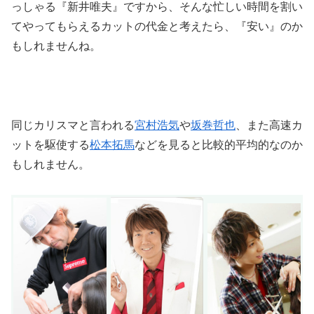
っしゃる『新井唯夫』ですから、そんな忙しい時間を割い
てやってもらえるカットの代金と考えたら、『安い』のか
もしれませんね。
同じカリスマと言われる
宮村浩気
や
坂巻哲也
、また高速カ
ットを駆使する
松本拓馬
などを見ると比較的平均的なのか
もしれません。