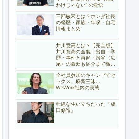
わけじゃない” の覚悟
三部敏宏とは？ホンダ社長
の経歴・家族・年収・自宅
情報まとめ
井川意高とは？【完全版】
井川意高の全貌｜出自・学
歴・事件と再起・渋谷〈広
尾〉の豪邸も紹介まで徹底
解説
全社員参加のキャンプでセ
ックス、麻薬三昧…
WeWork社内の実態
壮絶な生い立ちだった『成
田修造』