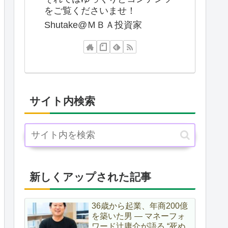
をご覧くださいませ！
Shutake@ＭＢＡ投資家
サイト内検索
新しくアップされた記事
36歳から起業、年商200億
を築いた男 ― マネーフォ
ワード辻庸介が語る “死ぬ