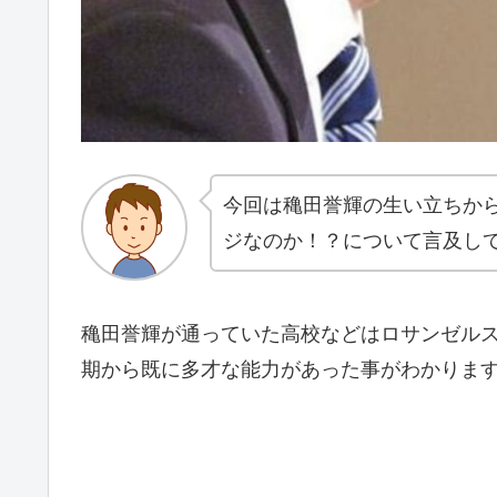
今回は穐田誉輝の生い立ちか
ジなのか！？について言及し
穐田誉輝が通っていた高校などはロサンゼル
期から既に多才な能力があった事がわかりま