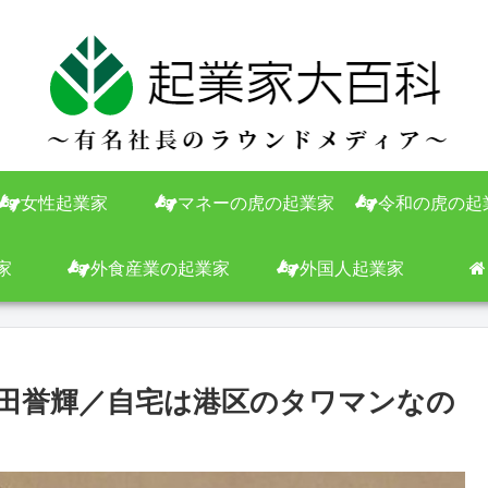
女性起業家
マネーの虎の起業家
令和の虎の起
家
外食産業の起業家
外国人起業家
田誉輝／自宅は港区のタワマンなの