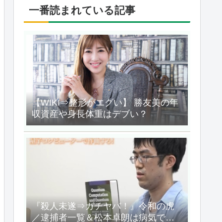
一番読まれている記事
【WIKI⇒整形がエグい】 勝友美の年
収資産や身長体重はデブい？
『殺人未遂⇒ガチヤバ！』令和の虎
／逮捕者一覧＆松本卓朗は病気で何