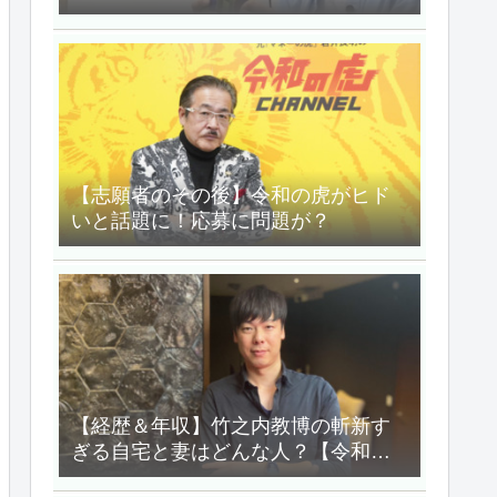
をしでかした？
【志願者のその後】令和の虎がヒド
いと話題に！応募に問題が？
【経歴＆年収】竹之内教博の斬新す
ぎる自宅と妻はどんな人？【令和の
虎】