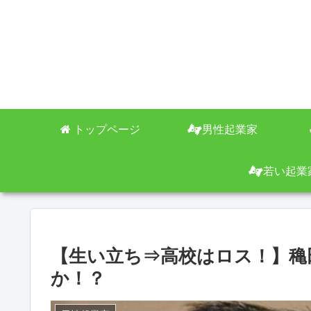
トップページ
男性起業家
若い起業
【生い立ち⇒高校はロス！】穐
か！？