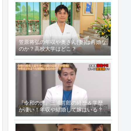
笠原将弘の年収や奥さん(妻)は再婚な
のか？高校大学はどこ？
『令和の虎』三浦哲郎の経歴＆学歴
が凄い！年収や結婚して嫁はいる？