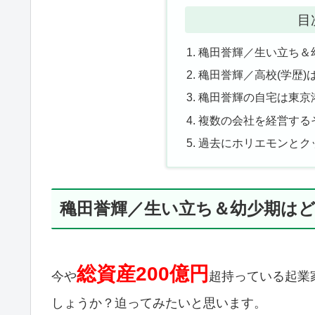
目
穐田誉輝／生い立ち＆
穐田誉輝／高校(学歴)
穐田誉輝の自宅は東京
複数の会社を経営する
過去にホリエモンとク
穐田誉輝／生い立ち＆幼少期は
総資産200億円
今や
超持っている起業
しょうか？迫ってみたいと思います。