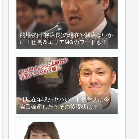
的場強(王将店長)の現在や巽店はいか
に！社長＆エリアMGのワードも！
【現在年収がヤバい！】條隼人は今
自己破産した？その後現状は？