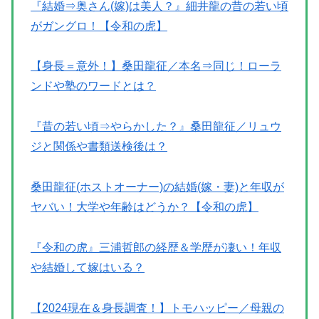
『結婚⇒奥さん(嫁)は美人？』細井龍の昔の若い頃
がガングロ！【令和の虎】
【身長＝意外！】桑田龍征／本名⇒同じ！ローラ
ンドや塾のワードとは？
『昔の若い頃⇒やらかした？』桑田龍征／リュウ
ジと関係や書類送検後は？
桑田龍征(ホストオーナー)の結婚(嫁・妻)と年収が
ヤバい！大学や年齢はどうか？【令和の虎】
『令和の虎』三浦哲郎の経歴＆学歴が凄い！年収
や結婚して嫁はいる？
【2024現在＆身長調査！】トモハッピー／母親の