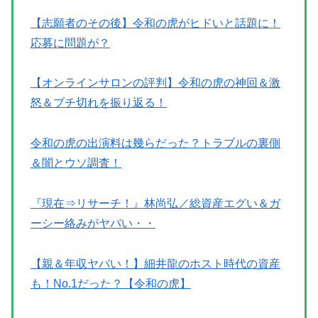
【志願者のその後】令和の虎がヒドいと話題に！
応募に問題が？
【オンラインサロンの評判】令和の虎の神回＆激
怒＆ブチ切れを振り返る！
令和の虎の出演料は幾らだった？トラブルの裏側
＆闇とウソ調査！
『現在⇒リサーチ！』林尚弘／総資産エグい＆ガ
ーシー絡みがヤバい・・
【親＆年収ヤバい！】細井龍のホスト時代の資産
も！No.1だった？【令和の虎】