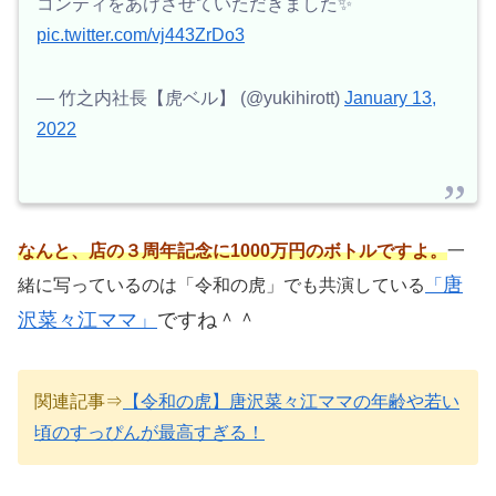
コンティをあけさせていただきました✨
pic.twitter.com/vj443ZrDo3
— 竹之内社長【虎ベル】 (@yukihirott)
January 13,
2022
なんと、店の３周年記念に1000万円のボトルですよ。
一
唐
緒に写っているのは「令和の虎」でも共演している
「
沢菜々江ママ」
ですね＾＾
関連記事⇒
【令和の虎】唐沢菜々江ママの年齢や若い
頃のすっぴんが最高すぎる！