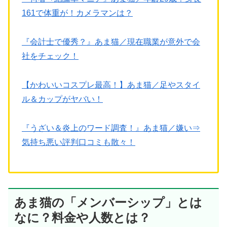
161で体重が！カメラマンは？
『会計士で優秀？』あま猫／現在職業が意外で会
社をチェック！
【かわいいコスプレ最高！】あま猫／足やスタイ
ル＆カップがヤバい！
『うざい＆炎上のワード調査！』あま猫／嫌い⇒
気持ち悪い評判口コミも散々！
あま猫の「メンバーシップ」とは
なに？料金や人数とは？