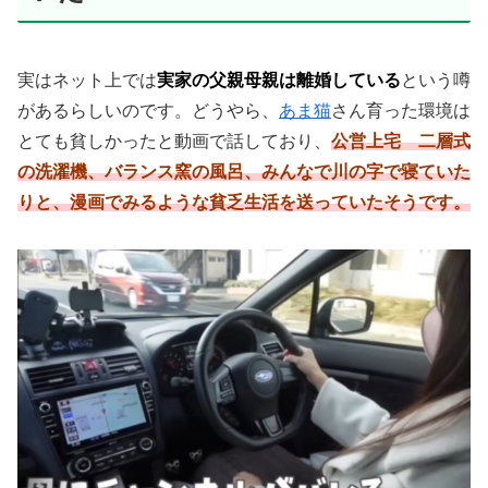
実はネット上では
実家の父親母親は離婚している
という噂
があるらしいのです。どうやら、
あま猫
さん育った環境は
とても貧しかったと動画で話しており、
公営上宅 二層式
の洗濯機、バランス窯の風呂、みんなで川の字で寝ていた
りと、漫画でみるような貧乏生活を送っていたそうです。