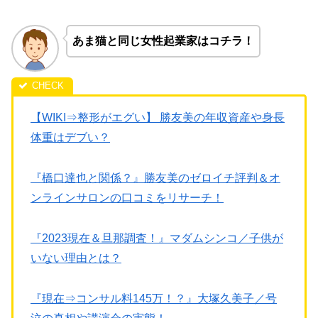
あま猫と同じ女性起業家はコチラ！
【WIKI⇒整形がエグい】 勝友美の年収資産や身長
体重はデブい？
『橋口達也と関係？』勝友美のゼロイチ評判＆オ
ンラインサロンの口コミをリサーチ！
『2023現在＆旦那調査！』マダムシンコ／子供が
いない理由とは？
『現在⇒コンサル料145万！？』大塚久美子／号