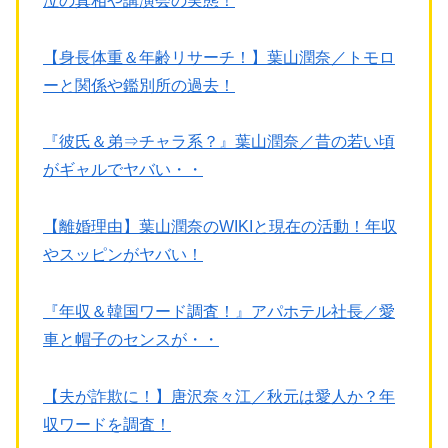
泣の真相や講演会の実態！
【身長体重＆年齢リサーチ！】葉山潤奈／トモロ
ーと関係や鑑別所の過去！
『彼氏＆弟⇒チャラ系？』葉山潤奈／昔の若い頃
がギャルでヤバい・・
【離婚理由】葉山潤奈のWIKIと現在の活動！年収
やスッピンがヤバい！
『年収＆韓国ワード調査！』アパホテル社長／愛
車と帽子のセンスが・・
【夫が詐欺に！】唐沢奈々江／秋元は愛人か？年
収ワードを調査！