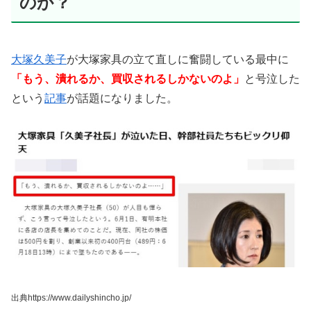
のか？
大塚久美子
が大塚家具の立て直しに奮闘している最中に
「もう、潰れるか、買収されるしかないのよ」
と号泣した
という
記事
が話題になりました。
出典https://www.dailyshincho.jp/