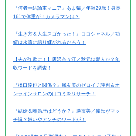
『何者⇒結論車マニア』あま猫／年齢29歳！身長
161で体重が！カメラマンは？
『生き方＆人生スゴかった！』ココシャネル／功
績は永遠に語り継がれるだろう！
【夫が詐欺に！】唐沢奈々江／秋元は愛人か？年
収ワードを調査！
『橋口達也と関係？』勝友美のゼロイチ評判＆オ
ンラインサロンの口コミをリサーチ！
『結婚＆離婚歴はどうか？』勝友美／彼氏がマッ
チ説？嫌いやアンチのワードが！