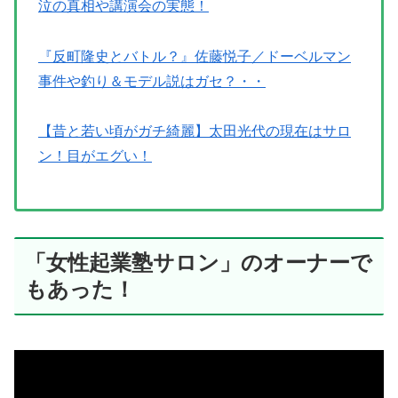
泣の真相や講演会の実態！
『反町隆史とバトル？』佐藤悦子／ドーベルマン
事件や釣り＆モデル説はガセ？・・
【昔と若い頃がガチ綺麗】太田光代の現在はサロ
ン！目がエグい！
「女性起業塾サロン」のオーナーで
もあった！