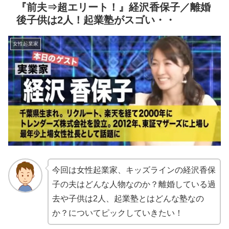
『前夫⇒超エリート！』経沢香保子／離婚
後子供は2人！起業塾がスゴい・・
女性起業家
今回は女性起業家、キッズラインの経沢香保
子の夫はどんな人物なのか？離婚している過
去や子供は2人、起業塾とはどんな塾なの
か？についてピックしていきたい！