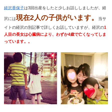
経沢香保子
は3回出産をしたと少しお話ししましたが、経
現在2人の子供がいます。
沢には
当サ
イトの経沢の別記事で詳しくお話していますが、経沢の
1
人目の長女は心臓病により、わずか4歳で亡くなってしま
っています。。