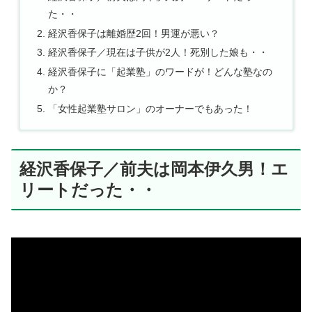
た・・
経沢香保子は離婚歴2回！男運が悪い？
経沢香保子／現在は子供が2人！死別した娘も・・
経沢香保子に「起業塾」のワードが！どんな塾なの
か？
「女性起業塾サロン」のオーナーでもあった！
経沢香保子／前夫は岡本伊久男！エ
リートだった・・