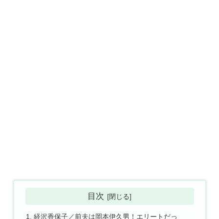
目次
経沢香保子／前夫は岡本伊久男！エリートだっ