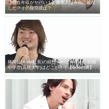
【現在年収がヤバい！】條隼人は今自己破産
した？その後現状は？
林尚弘(A.ver社長)の経歴WIKIと年収が！結婚
や学歴(高校大学)はどこか！？【令和の虎】