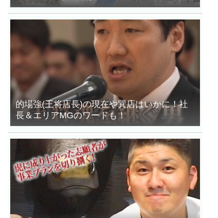
的場強(王将店長)の現在や巽店はいかに！社
長＆エリアMGのワードも！