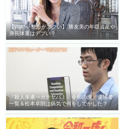
【WIKI⇒整形がエグい】 勝友美の年収資産や
身長体重はデブい？
『殺人未遂⇒ガチヤバ！』令和の虎／逮捕者
一覧＆松本卓朗は病気で何をしでかした？