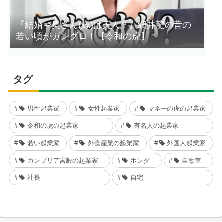
『結婚⇒奥さん(嫁)は美人？』細井龍の昔の
若い頃がガングロ！【令和の虎】
タグ
男性起業家
女性起業家
マネーの虎の起業家
令和の虎の起業家
有名人の起業家
若い起業家
外食産業の起業家
外国人起業家
カンブリア宮殿の起業家
ホンダ
自動車
社長
自宅