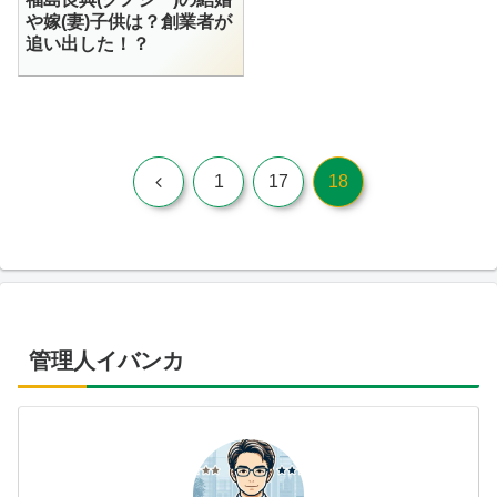
や嫁(妻)子供は？創業者が
追い出した！？
前
1
17
18
へ
管理人イバンカ