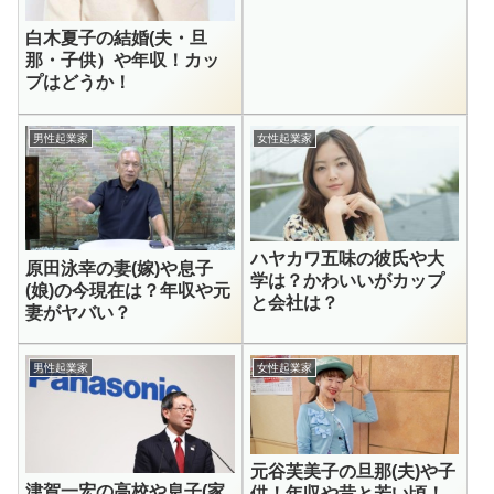
白木夏子の結婚(夫・旦
那・子供）や年収！カッ
プはどうか！
男性起業家
女性起業家
ハヤカワ五味の彼氏や大
原田泳幸の妻(嫁)や息子
学は？かわいいがカップ
(娘)の今現在は？年収や元
と会社は？
妻がヤバい？
男性起業家
女性起業家
元谷芙美子の旦那(夫)や子
津賀一宏の高校や息子(家
供！年収や昔と若い頃！