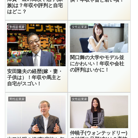
族)は？年収や評判と自宅
はどこ？
男性起業家
女性起業家
関口舞の大学やモデル並
にかわいい！年収や会社
の評判はいかに！
安田隆夫の経歴(嫁・妻・
子供は）！年収や馬主と
自宅がスゴい！
男性起業家
女性起業家
仲暁子(ウォンテッドリー)