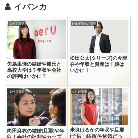
イバンカ
女性起業家
外食産業の起業家
松田公太(タリーズ)の今現
矢島里佳の結婚や彼氏と
在や年収と資産は！娘は
高校大学は？年収や会社
いかに！
の評判はいかに？
女性起業家
女性起業家
米良はるかの年収や旦那
向田麻衣の結婚(旦那)や年
(子供・結婚)や病気だっ
収！会社の評判やカップ