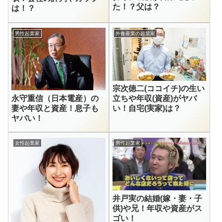
た！？父は？
は！？
男性起業家
外食産業の起業家
宗次徳二(ココイチ)の生い
永守重信（日本電産）の
立ちや年収(資産)がヤバ
妻や年収と資産！息子も
い！自宅(実家)は？
ヤバい！
女性起業家
男性起業家
井戸実の結婚(嫁・妻・子
供)や兄！年収や資産がス
ゴい！