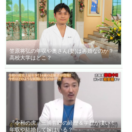
笠原将弘の年収や奥さん(妻)は再婚なのか？
高校大学はどこ？
『令和の虎』三浦哲郎の経歴＆学歴が凄い！
年収や結婚して嫁はいる？