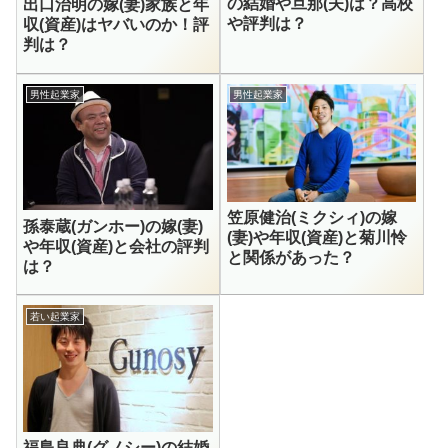
の結婚や旦那(夫)は？高校
出口治明の嫁(妻)家族と年
や評判は？
収(資産)はヤバいのか！評
判は？
男性起業家
男性起業家
笠原健治(ミクシィ)の嫁
孫泰蔵(ガンホー)の嫁(妻)
(妻)や年収(資産)と菊川怜
や年収(資産)と会社の評判
と関係があった？
は？
若い起業家
福島良典(グノシー)の結婚