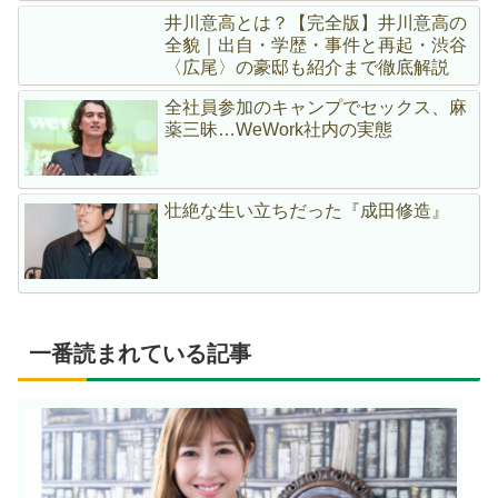
井川意高とは？【完全版】井川意高の
全貌｜出自・学歴・事件と再起・渋谷
〈広尾〉の豪邸も紹介まで徹底解説
全社員参加のキャンプでセックス、麻
薬三昧…WeWork社内の実態
壮絶な生い立ちだった『成田修造』
一番読まれている記事