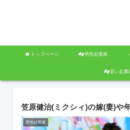
トップページ
男性起業家
若い起業
笠原健治(ミクシィ)の嫁(妻)や
男性起業家