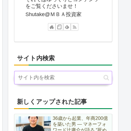
をご覧くださいませ！
Shutake@ＭＢＡ投資家
サイト内検索
新しくアップされた記事
36歳から起業、年商200億
を築いた男 ― マネーフォ
ワード辻庸介が語る “死ぬ