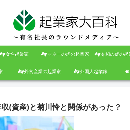
女性起業家
マネーの虎の起業家
令和の虎の起
家
外食産業の起業家
外国人起業家
年収(資産)と菊川怜と関係があった？