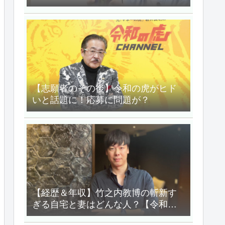
をしでかした？
【志願者のその後】令和の虎がヒド
いと話題に！応募に問題が？
【経歴＆年収】竹之内教博の斬新す
ぎる自宅と妻はどんな人？【令和の
虎】