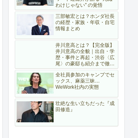
わけじゃない” の覚悟
三部敏宏とは？ホンダ社長
の経歴・家族・年収・自宅
情報まとめ
井川意高とは？【完全版】
井川意高の全貌｜出自・学
歴・事件と再起・渋谷〈広
尾〉の豪邸も紹介まで徹底
解説
全社員参加のキャンプでセ
ックス、麻薬三昧…
WeWork社内の実態
壮絶な生い立ちだった『成
田修造』