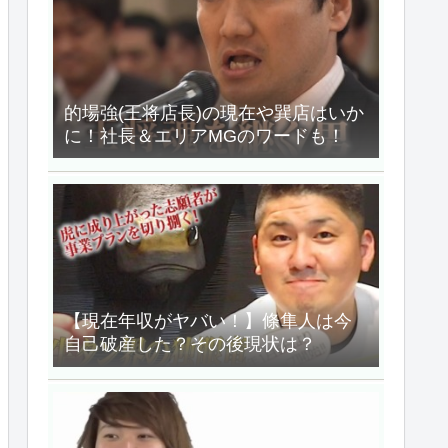
的場強(王将店長)の現在や巽店はいか
に！社長＆エリアMGのワードも！
【現在年収がヤバい！】條隼人は今
自己破産した？その後現状は？