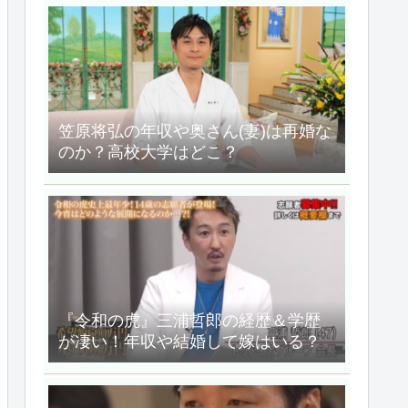
笠原将弘の年収や奥さん(妻)は再婚な
のか？高校大学はどこ？
『令和の虎』三浦哲郎の経歴＆学歴
が凄い！年収や結婚して嫁はいる？