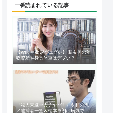
一番読まれている記事
【WIKI⇒整形がエグい】 勝友美の年
収資産や身長体重はデブい？
『殺人未遂⇒ガチヤバ！』令和の虎
／逮捕者一覧＆松本卓朗は病気で何