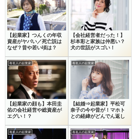
【起業家】つんくの年収
【会社経営者だった！】
資産がヤバい／死亡説は
杉本彩と家族は仲悪い？
なぜ？昔や若い頃は？
犬の世話がスゴい！
有名人の起業家
有名人の起業家
【起業家の顔も】本田圭
【結婚⇒起業家】平松可
佑の会社経営や総資産が
奈子の今や昔が！マホト
エグい！？
との経緯がどんでん返し
有名人の起業家
有名人の起業家