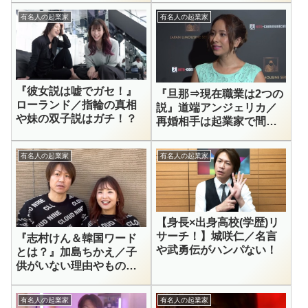
有名人の起業家
有名人の起業家
『彼女説は嘘でガセ！』
『旦那⇒現在職業は2つの
ローランド／指輪の真相
説』道端アンジェリカ／
や妹の双子説はガチ！？
再婚相手は起業家で間違
いない！
有名人の起業家
有名人の起業家
【身長×出身高校(学歴)リ
サーチ！】城咲仁／名言
『志村けん＆韓国ワード
や武勇伝がハンパない！
とは？』加島ちかえ／子
供がいない理由やものま
ねが得意？
有名人の起業家
有名人の起業家