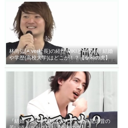
林尚弘(A.ver社長)の経歴WIKIと年収が！結婚
や学歴(高校大学)はどこか！？【令和の虎】
『結婚⇒奥さん(嫁)は美人？』細井龍の昔の
若い頃がガングロ！【令和の虎】