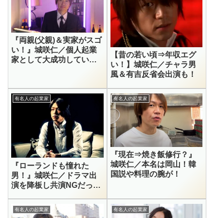
『両親(父親)＆実家がスゴ
い！』城咲仁／個人起業
【昔の若い頃⇒年収エグ
家として大成功してい
い！】城咲仁／チャラ男
る！
風＆有吉反省会出演も！
有名人の起業家
有名人の起業家
『現在⇒焼き飯修行？』
城咲仁／本名は岡山！韓
『ローランドも憧れた
国説や料理の腕が！
男！』城咲仁／ドラマ出
演を降板し共演NGだった
暗黒時代！
有名人の起業家
有名人の起業家