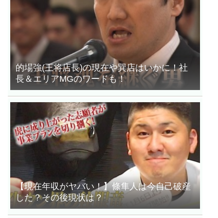
的場強(王将店長)の現在や巽店はいかに！社
長＆エリアMGのワードも！
【現在年収がヤバい！】條隼人は今自己破産
した？その後現状は？