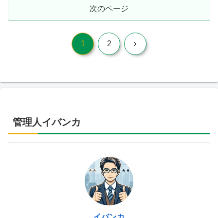
次のページ
次
1
2
へ
管理人イバンカ
イバンカ