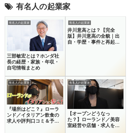
有名人の起業家
有名人の起業家
有名人の起業家
井川意高とは？【完全
版】井川意高の全貌｜出
自・学歴・事件と再起・
渋谷〈広尾〉の豪邸も紹
介まで徹底解説
三部敏宏とは？ホンダ社
長の経歴・家族・年収・
自宅情報まとめ
有名人の起業家
有名人の起業家
『場所はどこ？』ローラ
【オープンどうなっ
ンド／イタリアン飲食の
た？】ローランド／美容
求人や評判口コミ＆予約
室経営や店舗・求人をリ
を調査！
サーチ！