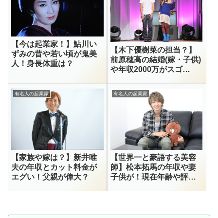
【今は起業家！】鮎川い
【木下優樹菜の担当？】
ずみの昔や若い頃が鬼美
前原穂高の結婚(嫁・子供)
人！身長体重は？
や年収2000万がスゴ
い！？
有名人の起業家
有名人の起業家
【家族や嫁は？】新井唯
【世界一と豪語する美容
夫の年収とカット料金が
師】松本拓馬の年収や妻
エグい！父親が偉大？
子供が！現在年齢や評判
口コミは？