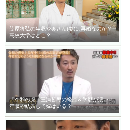
笠原将弘の年収や奥さん(妻)は再婚なのか？
高校大学はどこ？
『令和の虎』三浦哲郎の経歴＆学歴が凄い！
年収や結婚して嫁はいる？