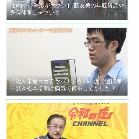
【WIKI⇒整形がエグい】 勝友美の年収資産や
身長体重はデブい？
『殺人未遂⇒ガチヤバ！』令和の虎／逮捕者
一覧＆松本卓朗は病気で何をしでかした？