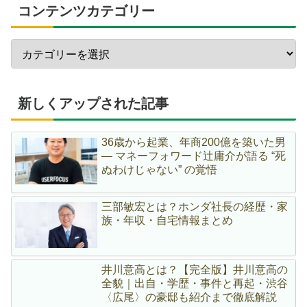
コンテンツカテゴリー
新しくアップされた記事
36歳から起業、年商200億を築いた男
― マネーフォワード辻庸介が語る “死
ぬわけじゃない” の覚悟
三部敏宏とは？ホンダ社長の経歴・家
族・年収・自宅情報まとめ
井川意高とは？【完全版】井川意高の
全貌｜出自・学歴・事件と再起・渋谷
〈広尾〉の豪邸も紹介まで徹底解説