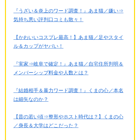
『うざい＆炎上のワード調査！』あま猫／嫌い⇒
気持ち悪い評判口コミも散々！
【かわいいコスプレ最高！】あま猫／足やスタイ
ル＆カップがヤバい！
『実家⇒岐阜で確定！』あま猫／自宅住所判明＆
メンバーシップ料金や人数とは？
『結婚相手＆暴力ワード調査！』くまの心／本名
は細矢なのか？
【昔の若い頃⇒整形やホスト時代は？】くまの心
／身長＆大学はどこだった？