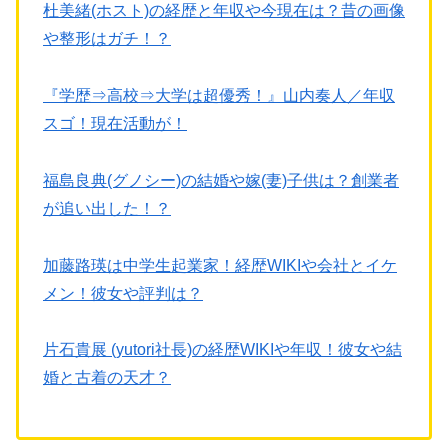
杜美緒(ホスト)の経歴と年収や今現在は？昔の画像
や整形はガチ！？
『学歴⇒高校⇒大学は超優秀！』山内奏人／年収
スゴ！現在活動が！
福島良典(グノシー)の結婚や嫁(妻)子供は？創業者
が追い出した！？
加藤路瑛は中学生起業家！経歴WIKIや会社とイケ
メン！彼女や評判は？
片石貴展 (yutori社長)の経歴WIKIや年収！彼女や結
婚と古着の天才？