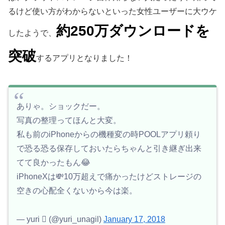
るけど使い方がわからないといった女性ユーザーに大ウケ
約250万ダウンロードを
したようで、
突破
するアプリとなりました！
ありゃ。ショックだー。
写真の整理ってほんと大変。
私も前のiPhoneからの機種変の時POOLアプリ頼り
で恐る恐る保存しておいたらちゃんと引き継ぎ出来
てて良かったもん😂
iPhoneXは💸10万超えで痛かったけどストレージの
空きの心配全くないから今は楽。
— yuri  (@yuri_unagil)
January 17, 2018