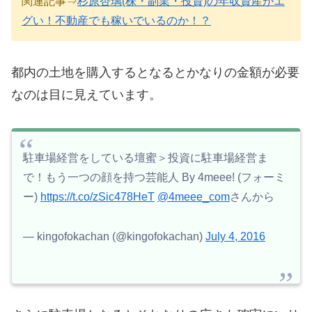
関連記事⇒
杉原杏璃(株・副業・投資)の年収資産がエ
グい！不動産でも稼いでいるのか！？
都内の土地を購入するとなるとかなりの金額が必要
なのは目に見えています。
駐車場経営をしている壇蜜＞投資に駐車場経営ま
で！もう一つの顔を持つ芸能人 By 4meee! (フォーミ
ー)
https://t.co/zSic478HeT
@4meee_com
さんから
— kingofokachan (@kingofokachan)
July 4, 2016