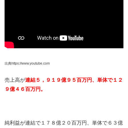
出典https://www.youtube.com
売上高が
連結５，９１９億９５百万円、単体で１２
９億４６百万円。
純利益が連結で１７８億２０百万円、単体で６３億