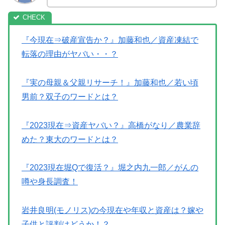
『今現在⇒破産宣告か？』加藤和也／資産凍結で
転落の理由がヤバい・・？
『実の母親＆父親リサーチ！』加藤和也／若い頃
男前？双子のワードとは？
『2023現在⇒資産ヤバい？』高橋がなり／農業辞
めた？東大のワードとは？
『2023現在堀Qで復活？』堀之内九一郎／がんの
噂や身長調査！
岩井良明(モノリス)の今現在や年収と資産は？嫁や
子供と評判はどうか！？