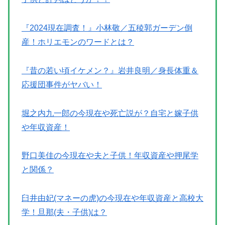
『2024現在調査！』小林敬／五稜郭ガーデン倒
産！ホリエモンのワードとは？
『昔の若い頃イケメン？』岩井良明／身長体重＆
応援団事件がヤバい！
堀之内九一郎の今現在や死亡説が？自宅と嫁子供
や年収資産！
野口美佳の今現在や夫と子供！年収資産や押尾学
と関係？
臼井由妃(マネーの虎)の今現在や年収資産と高校大
学！旦那(夫・子供)は？