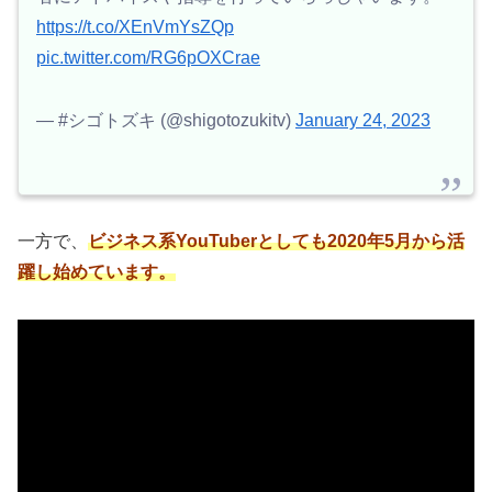
https://t.co/XEnVmYsZQp
pic.twitter.com/RG6pOXCrae
— #シゴトズキ (@shigotozukitv)
January 24, 2023
一方で、
ビジネス系YouTuberとしても2020年5月から活
躍し始めています。