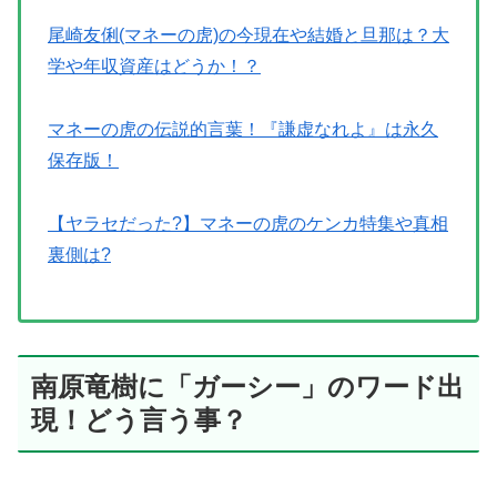
尾崎友俐(マネーの虎)の今現在や結婚と旦那は？大
学や年収資産はどうか！？
マネーの虎の伝説的言葉！『謙虚なれよ』は永久
保存版！
【ヤラセだった?】マネーの虎のケンカ特集や真相
裏側は?
南原竜樹に「ガーシー」のワード出
現！どう言う事？