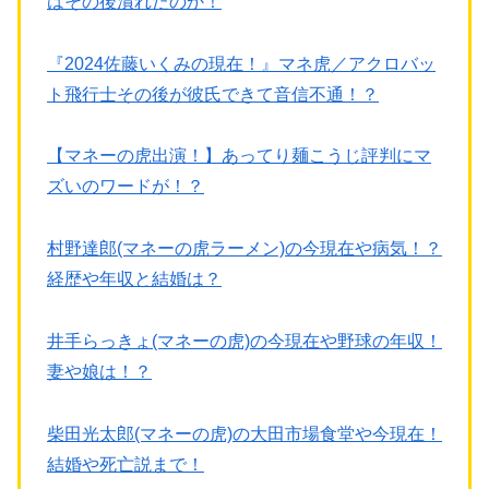
はその後潰れたのか！
『2024佐藤いくみの現在！』マネ虎／アクロバッ
ト飛行士その後が彼氏できて音信不通！？
【マネーの虎出演！】あってり麺こうじ評判にマ
ズいのワードが！？
村野達郎(マネーの虎ラーメン)の今現在や病気！？
経歴や年収と結婚は？
井手らっきょ(マネーの虎)の今現在や野球の年収！
妻や娘は！？
柴田光太郎(マネーの虎)の大田市場食堂や今現在！
結婚や死亡説まで！