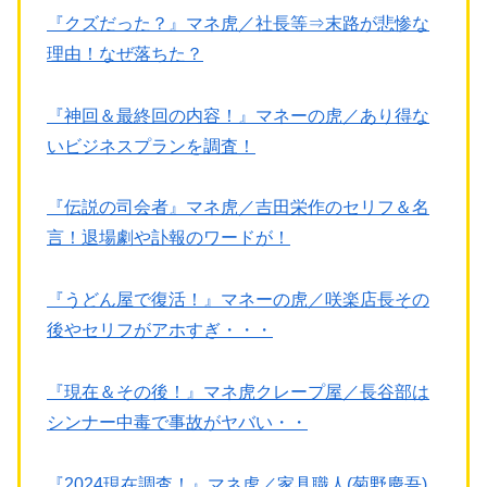
『クズだった？』マネ虎／社長等⇒末路が悲惨な
理由！なぜ落ちた？
『神回＆最終回の内容！』マネーの虎／あり得な
いビジネスプランを調査！
『伝説の司会者』マネ虎／吉田栄作のセリフ＆名
言！退場劇や訃報のワードが！
『うどん屋で復活！』マネーの虎／咲楽店長その
後やセリフがアホすぎ・・・
『現在＆その後！』マネ虎クレープ屋／長谷部は
シンナー中毒で事故がヤバい・・
『2024現在調査！』マネ虎／家具職人(菊野慶吾)