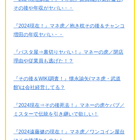
その後や年収がヤバい・・
『2024現在！』マネ虎／抱き枕その後＆チャンコ
増田の年収ヤバい・・
『パスタ屋⇒裏切りヤバい！』マネーの虎／閉店
理由や従業員も逃げた！？
『その後＆WIKI調査！』懐永諭矢(マネ虎・武道
館)は会社経営してる？
『2024現在⇒その後死去！』マネーの虎ケバブ／
ミスターで伝統を引き継いで欲しい！
『2024遠藤健の現在！』マネ虎／ワンコイン屋台