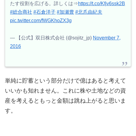
たす役割を広げる。詳しくは⇒
https://t.co/Kfjv6ssk2B
#総合商社
#石倉洋子
#加瀬豊
#北爪由紀夫
pic.twitter.com/fWGKhoZX3g
— 【公式】双日株式会社 (@sojitz_jp)
November 7,
2016
単純に貯蓄という部分だけで億はあると考えて
いいかも知れません。
これに株や土地などの資
産を考えるともっと金額は跳ね上がると思いま
す。